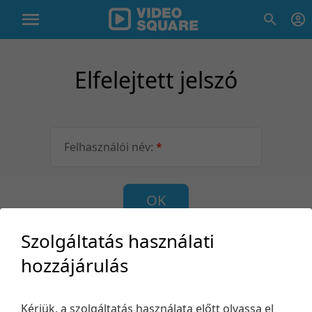
Elfelejtett jelszó
Felhasználói név:
*
OK
Szolgáltatás használati
hozzájárulás
Támogatás
Kérjük, a szolgáltatás használata előtt olvassa el