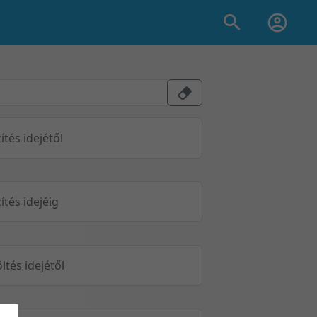
ítés idejétől
ítés idejéig
öltés idejétől