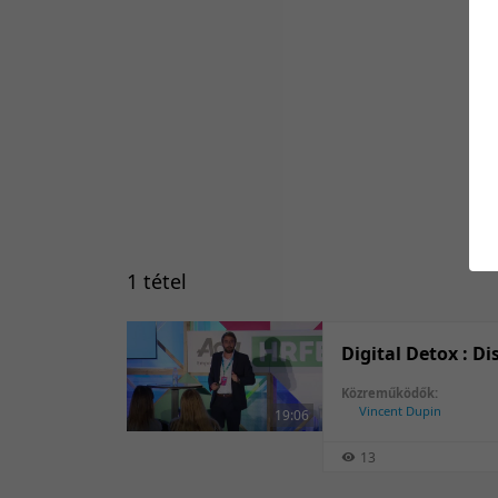
1 tétel
Digital Detox : Di
Közreműködők:
Vincent Dupin
19:06
13