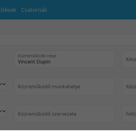
títések
Csatornák
Közreműködő neve
Kész
Közreműködő munkahelye
Kész
Közreműködő szervezete
Felt