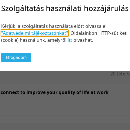
Felt
Szolgáltatás használati hozzájárulás
Kérjük, a szolgáltatás használata előtt olvassa el
"Adatvédelmi tájékoztatónkat"
.
Oldalainkon HTTP-sütiket
Keresés
(cookie) használunk, amelyről
itt
olvashat.
Elfogadom
20 tétel/
5 tétel/o
10 tétel/
sconnect to improve your quality of life at work
20 tétel/
50 tétel/
100 tétel