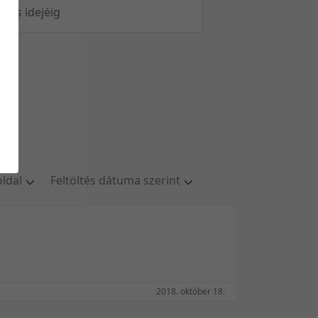
öltés idejéig
oldal
Feltöltés dátuma szerint
ldal
Relevancia szerint
oldal
Kezdés/felvétel dátuma szerint
oldal
Kezdés/felvétel dátuma szerint
oldal
Feltöltés dátuma szerint
/oldal
Feltöltés dátuma szerint
2018. október 18.
Utolsó módosítás szerint