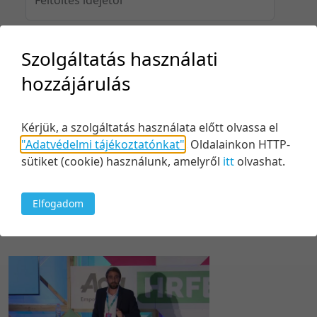
Szolgáltatás használati
Feltöltés idejéig
hozzájárulás
Kérjük, a szolgáltatás használata előtt olvassa el
Keresés
"Adatvédelmi tájékoztatónkat"
.
Oldalainkon HTTP-
sütiket (cookie) használunk, amelyről
itt
olvashat.
Elfogadom
1 tétel
10 tétel/oldal
Feltöltés dátuma szerint
5 tétel/oldal
Relevancia szerint
10 tétel/oldal
Kezdés/felvétel dátuma szerint
20 tétel/oldal
Kezdés/felvétel dátuma szerint