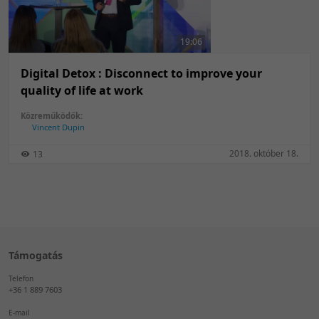
50 tétel/oldal
Feltöltés dátuma szerint
100 tétel/oldal
Feltöltés dátuma szerint
19:06
Utolsó módosítás szerint
Utolsó módosítás szerint
Digital Detox : Disconnect to improve your
quality of life at work
Közreműködők:
Vincent Dupin
2018. október 18.
13
Támogatás
Telefon
+36 1 889 7603
E-mail