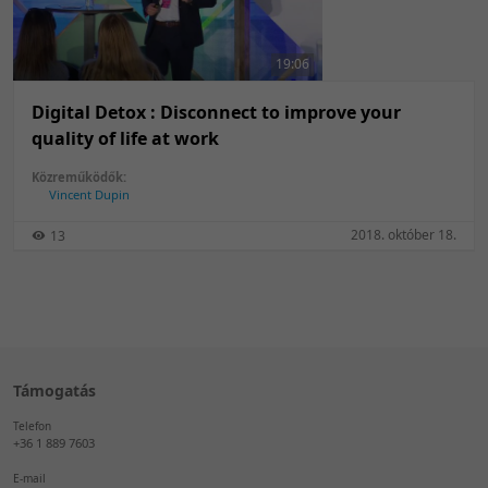
50 tétel/oldal
Feltöltés dátuma szerint
100 tétel/oldal
Feltöltés dátuma szerint
19:06
Utolsó módosítás szerint
Utolsó módosítás szerint
Digital Detox : Disconnect to improve your
quality of life at work
Közreműködők:
Vincent Dupin
2018. október 18.
13
Támogatás
Telefon
+36 1 889 7603
E-mail