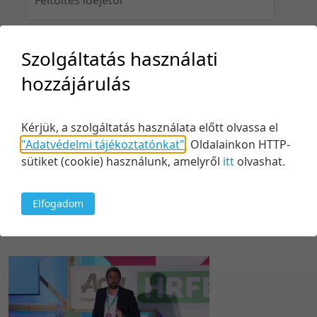
Szolgáltatás használati
Feltöltés idejéig
hozzájárulás
Kérjük, a szolgáltatás használata előtt olvassa el
Keresés
"Adatvédelmi tájékoztatónkat"
.
Oldalainkon HTTP-
sütiket (cookie) használunk, amelyről
itt
olvashat.
Elfogadom
1 tétel
20 tétel/oldal
Kezdés/felvétel dátuma szerint
5 tétel/oldal
Relevancia szerint
10 tétel/oldal
Kezdés/felvétel dátuma szerint
20 tétel/oldal
Kezdés/felvétel dátuma szerint