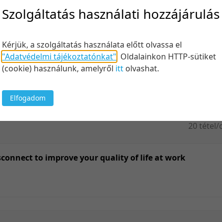
Felt
Szolgáltatás használati hozzájárulás
Kérjük, a szolgáltatás használata előtt olvassa el
"Adatvédelmi tájékoztatónkat"
.
Oldalainkon HTTP-sütiket
Keresés
(cookie) használunk, amelyről
itt
olvashat.
Elfogadom
20 tétel/
5 tétel/o
10 tétel/
sconnect to improve your quality of life at work
20 tétel/
50 tétel/
100 tétel