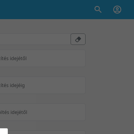
ítés idejétől
ítés idejéig
öltés idejétől