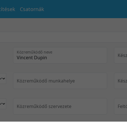
títések
Csatornák
Közreműködő neve
Kész
Közreműködő munkahelye
Kész
Közreműködő szervezete
Felt