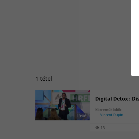
1 tétel
Digital Detox : Di
Közreműködők:
Vincent Dupin
19:06
13