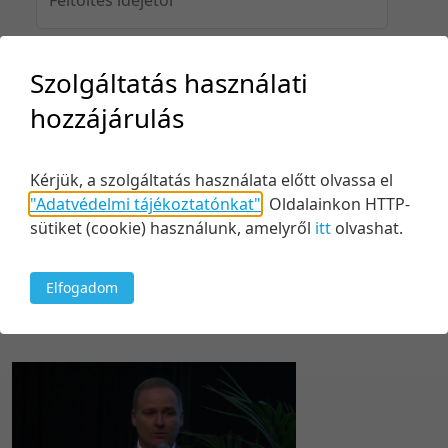
Szolgáltatás használati
Feltöltés idejéig
hozzájárulás
Kérjük, a szolgáltatás használata előtt olvassa el
Keresés
"Adatvédelmi tájékoztatónkat"
.
Oldalainkon HTTP-
sütiket (cookie) használunk, amelyről
itt
olvashat.
Elfogadom
1 tétel
20 tétel/oldal
Feltöltés dátuma szerint
5 tétel/oldal
Relevancia szerint
10 tétel/oldal
Kezdés/felvétel dátuma szerint
20 tétel/oldal
Kezdés/felvétel dátuma szerint