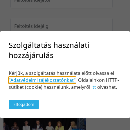
Feltöltés idejéig
Szolgáltatás használati
hozzájárulás
Keresés
Kérjük, a szolgáltatás használata előtt olvassa el
"Adatvédelmi tájékoztatónkat"
.
Oldalainkon HTTP-
sütiket (cookie) használunk, amelyről
itt
olvashat.
1 tétel
20 tétel/oldal
Feltöltés dátuma szerint
5 tétel/oldal
Relevancia szerint
Elfogadom
10 tétel/oldal
Kezdés/felvétel dátuma szerint
20 tétel/oldal
Kezdés/felvétel dátuma szerint