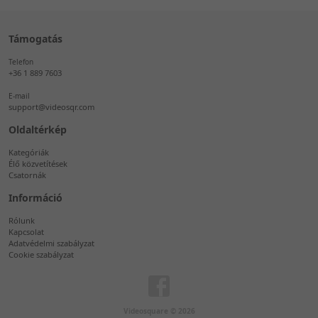
Támogatás
Telefon
+36 1 889 7603
E-mail
support@videosqr.com
Oldaltérkép
Kategóriák
Élő közvetítések
Csatornák
Információ
Rólunk
Kapcsolat
Adatvédelmi szabályzat
Cookie szabályzat
Videosquare © 2026