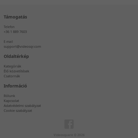
Támogatás
Telefon
+36 1 889 7603
E-mail
support@videosqr.com
Oldaltérkép
Kategóriák
Élő közvetítések
Csatornák
Információ
Rólunk
Kapcsolat
Adatvédelmi szabályzat
Cookie szabályzat
Videosquare © 2026