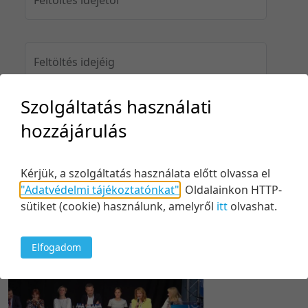
Feltöltés idejéig
Szolgáltatás használati
hozzájárulás
Keresés
Kérjük, a szolgáltatás használata előtt olvassa el
"Adatvédelmi tájékoztatónkat"
.
Oldalainkon HTTP-
sütiket (cookie) használunk, amelyről
itt
olvashat.
1 tétel
20 tétel/oldal
Feltöltés dátuma szerint
5 tétel/oldal
Relevancia szerint
Elfogadom
10 tétel/oldal
Kezdés/felvétel dátuma szerint
20 tétel/oldal
Kezdés/felvétel dátuma szerint