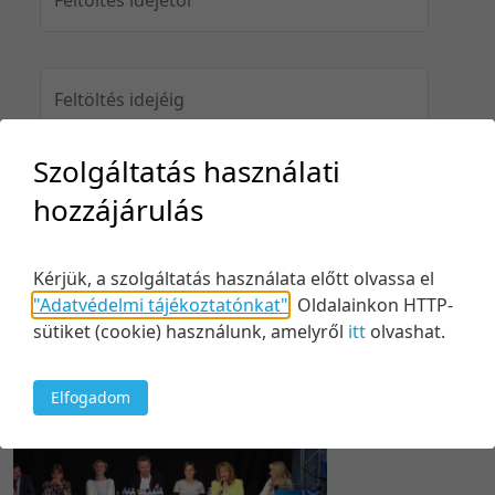
Feltöltés idejéig
Szolgáltatás használati
hozzájárulás
Keresés
Kérjük, a szolgáltatás használata előtt olvassa el
"Adatvédelmi tájékoztatónkat"
.
Oldalainkon HTTP-
sütiket (cookie) használunk, amelyről
itt
olvashat.
1 tétel
20 tétel/oldal
Utolsó módosítás szerint
5 tétel/oldal
Relevancia szerint
Elfogadom
10 tétel/oldal
Kezdés/felvétel dátuma szerint
20 tétel/oldal
Kezdés/felvétel dátuma szerint