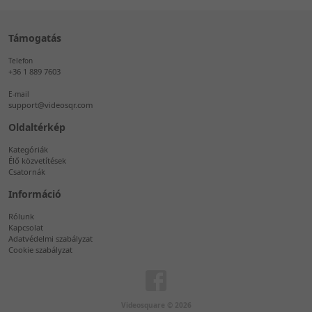
Támogatás
Telefon
+36 1 889 7603
E-mail
support@videosqr.com
Oldaltérkép
Kategóriák
Élő közvetítések
Csatornák
Információ
Rólunk
Kapcsolat
Adatvédelmi szabályzat
Cookie szabályzat
Videosquare © 2026