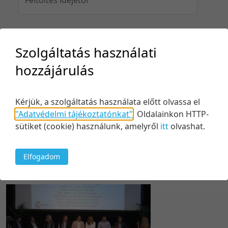
Feltöltés idejéig
Szolgáltatás használati
hozzájárulás
Keresés
Kérjük, a szolgáltatás használata előtt olvassa el
"Adatvédelmi tájékoztatónkat"
.
Oldalainkon HTTP-
sütiket (cookie) használunk, amelyről
itt
olvashat.
Elfogadom
1 tétel
20 tétel/oldal
Feltöltés dátuma szerint
5 tétel/oldal
Relevancia szerint
10 tétel/oldal
Kezdés/felvétel dátuma szerint
20 tétel/oldal
Kezdés/felvétel dátuma szerint