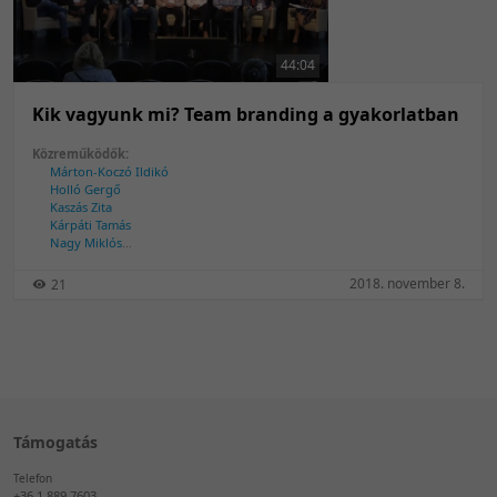
50 tétel/oldal
Feltöltés dátuma szerint
100 tétel/oldal
Feltöltés dátuma szerint
44:04
Utolsó módosítás szerint
Utolsó módosítás szerint
Kik vagyunk mi? Team branding a gyakorlatban
Közreműködők:
Márton-Koczó Ildikó
Holló Gergő
Kaszás Zita
Kárpáti Tamás
Nagy Miklós
Péity Ágnes
Schmidt Tibor
2018. november 8.
21
Temesi Szilárd
Tóth Bálint
Támogatás
Telefon
+36 1 889 7603