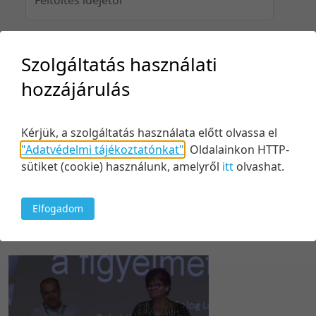
Szolgáltatás használati
Feltöltés idejéig
hozzájárulás
Kérjük, a szolgáltatás használata előtt olvassa el
Keresés
"Adatvédelmi tájékoztatónkat"
.
Oldalainkon HTTP-
sütiket (cookie) használunk, amelyről
itt
olvashat.
Elfogadom
1 tétel
10 tétel/oldal
Kezdés/felvétel dátuma szerint
5 tétel/oldal
Relevancia szerint
10 tétel/oldal
Kezdés/felvétel dátuma szerint
20 tétel/oldal
Kezdés/felvétel dátuma szerint