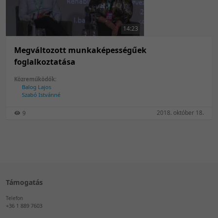
50 tétel/oldal
Feltöltés dátuma szerint
100 tétel/oldal
Feltöltés dátuma szerint
14:23
Utolsó módosítás szerint
Utolsó módosítás szerint
Megváltozott munkaképességűek
foglalkoztatása
Közreműködők:
Balog Lajos
Szabó Istvánné
2018. október 18.
9
Támogatás
Telefon
+36 1 889 7603