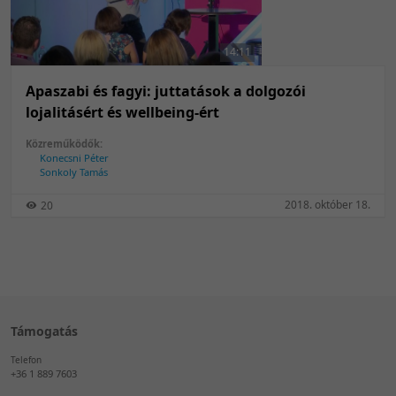
50 tétel/oldal
Feltöltés dátuma szerint
100 tétel/oldal
Feltöltés dátuma szerint
14:11
Utolsó módosítás szerint
Utolsó módosítás szerint
Apaszabi és fagyi: juttatások a dolgozói
lojalitásért és wellbeing-ért
Közreműködők:
Konecsni Péter
Sonkoly Tamás
2018. október 18.
20
Támogatás
Telefon
+36 1 889 7603