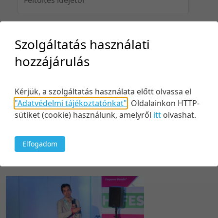
Szolgáltatás használati
Feltöltés idejéig
hozzájárulás
Kérjük, a szolgáltatás használata előtt olvassa el
Keresés
"Adatvédelmi tájékoztatónkat"
.
Oldalainkon HTTP-
sütiket (cookie) használunk, amelyről
itt
olvashat.
Elfogadom
1 tétel
100 tétel/oldal
Feltöltés dátuma szerint
5 tétel/oldal
Relevancia szerint
10 tétel/oldal
Kezdés/felvétel dátuma szerint
20 tétel/oldal
Kezdés/felvétel dátuma szerint