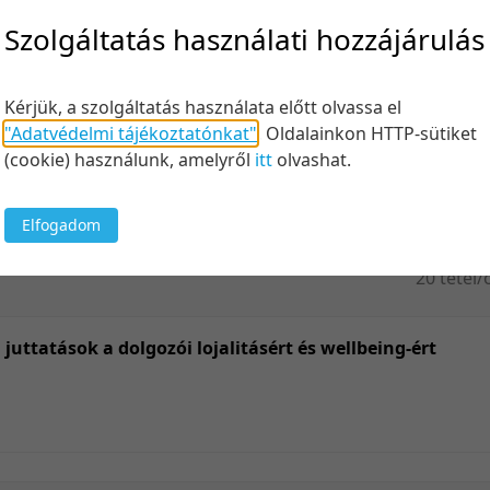
Felt
Szolgáltatás használati hozzájárulás
Kérjük, a szolgáltatás használata előtt olvassa el
"Adatvédelmi tájékoztatónkat"
.
Oldalainkon HTTP-sütiket
Keresés
(cookie) használunk, amelyről
itt
olvashat.
Elfogadom
20 tétel/
5 tétel/o
10 tétel/
 juttatások a dolgozói lojalitásért és wellbeing-ért
20 tétel/
50 tétel/
100 tétel