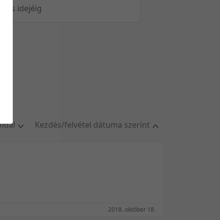
öltés idejéig
oldal
Kezdés/felvétel dátuma szerint
ldal
Relevancia szerint
oldal
Kezdés/felvétel dátuma szerint
oldal
Kezdés/felvétel dátuma szerint
oldal
Feltöltés dátuma szerint
/oldal
Feltöltés dátuma szerint
2018. október 18.
Utolsó módosítás szerint