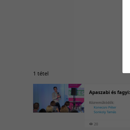
1 tétel
Apaszabi és fagyi:
Közreműködők:
Konecsni Péter
14:11
Sonkoly Tamás
20