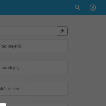
ítés idejétől
ítés idejéig
öltés idejétől