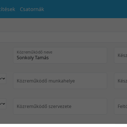
títések
Csatornák
Közreműködő neve
Kész
Közreműködő munkahelye
Kész
Közreműködő szervezete
Felt