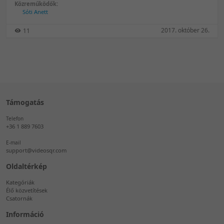
Közreműködők:
Sóti Anett
2017. október 26.
11
Támogatás
Telefon
+36 1 889 7603
E-mail
support@videosqr.com
Oldaltérkép
Kategóriák
Élő közvetítések
Csatornák
Információ