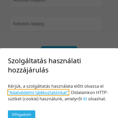
Feltöltés idejéig
Keresés
Szolgáltatás használati
hozzájárulás
Kérjük, a szolgáltatás használata előtt olvassa el
2 tétel
20 tétel/oldal
Kezdés/felvétel dátuma szerint
"Adatvédelmi tájékoztatónkat"
.
Oldalainkon HTTP-
5 tétel/oldal
Relevancia szerint
sütiket (cookie) használunk, amelyről
itt
olvashat.
10 tétel/oldal
Kezdés/felvétel dátuma szerint
20 tétel/oldal
Kezdés/felvétel dátuma szerint
Elfogadom