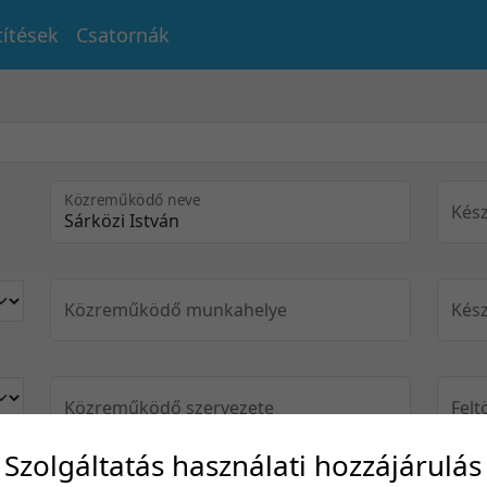
títések
Csatornák
Közreműködő neve
Kész
Közreműködő munkahelye
Kész
Közreműködő szervezete
Felt
Szolgáltatás használati hozzájárulás