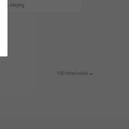
öltés idejéig
100 tétel/oldal
5 tétel/oldal
10 tétel/oldal
20 tétel/oldal
50 tétel/oldal
100 tétel/oldal