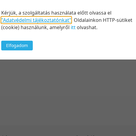
Felt
Kérjük, a szolgáltatás használata előtt olvassa el
"Adatvédelmi tájékoztatónkat"
.
Oldalainkon HTTP-sütiket
(cookie) használunk, amelyről
itt
olvashat.
Keresés
Elfogadom