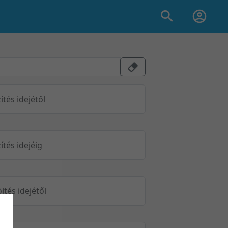
ítés idejétől
ítés idejéig
öltés idejétől