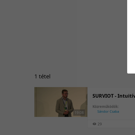
1 tétel
SURVIOT - Intuití
Közreműködők:
Sándor Csaba
19:08
29