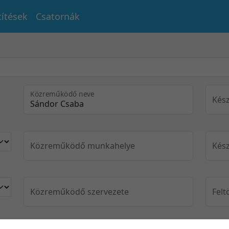
títések
Csatornák
Közreműködő neve
Kész
Közreműködő munkahelye
Kész
Közreműködő szervezete
Felt