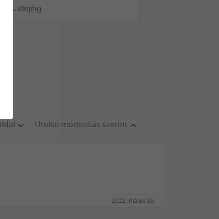
öltés idejéig
oldal
Utolsó módosítás szerint
al
Relevancia szerint
ldal
Kezdés/felvétel dátuma szerint
ldal
Kezdés/felvétel dátuma szerint
ldal
Feltöltés dátuma szerint
oldal
Feltöltés dátuma szerint
2022. május 26.
Utolsó módosítás szerint