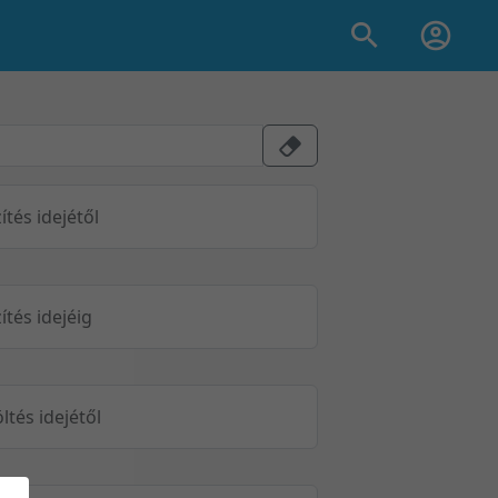
ítés idejétől
ítés idejéig
öltés idejétől