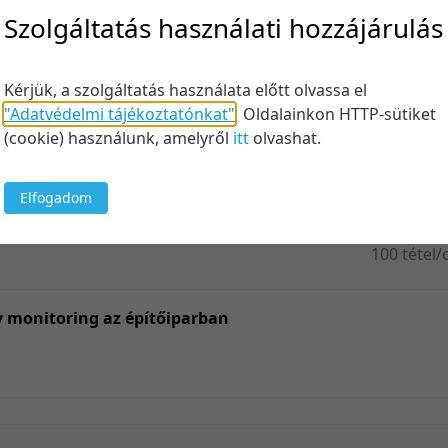
Felt
Szolgáltatás használati hozzájárulás
Kérjük, a szolgáltatás használata előtt olvassa el
"Adatvédelmi tájékoztatónkat"
.
Oldalainkon HTTP-sütiket
Keresés
(cookie) használunk, amelyről
itt
olvashat.
Elfogadom
100 tétel/
5 tétel/old
10 tétel/o
v monitoring az építőiparban
20 tétel/o
50 tétel/o
100 tétel/