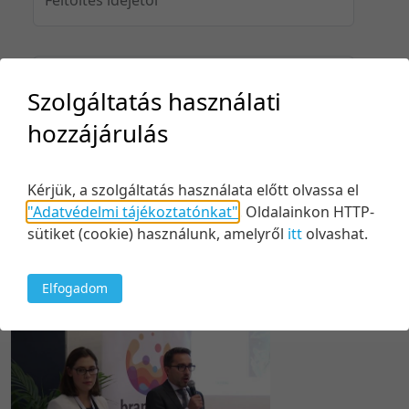
Feltöltés idejéig
Szolgáltatás használati
hozzájárulás
Keresés
Kérjük, a szolgáltatás használata előtt olvassa el
"Adatvédelmi tájékoztatónkat"
.
Oldalainkon HTTP-
sütiket (cookie) használunk, amelyről
itt
olvashat.
Elfogadom
1 tétel
50 tétel/oldal
Feltöltés dátuma szerint
5 tétel/oldal
Relevancia szerint
10 tétel/oldal
Kezdés/felvétel dátuma szerint
20 tétel/oldal
Kezdés/felvétel dátuma szerint