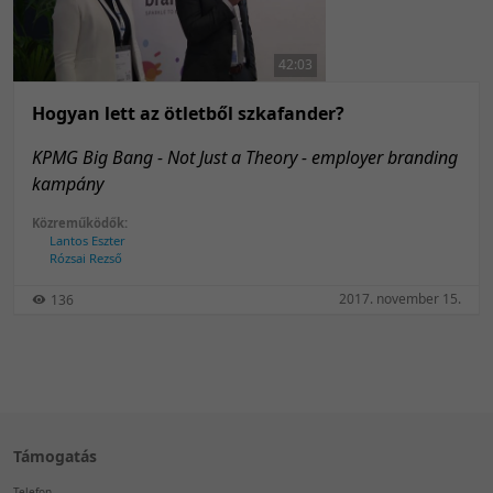
50 tétel/oldal
Feltöltés dátuma szerint
100 tétel/oldal
Feltöltés dátuma szerint
42:03
Utolsó módosítás szerint
Utolsó módosítás szerint
Hogyan lett az ötletből szkafander?
KPMG Big Bang - Not Just a Theory - employer branding
kampány
Közreműködők:
Lantos Eszter
Rózsai Rezső
2017. november 15.
136
Támogatás
Telefon