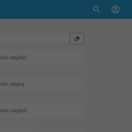
ítés idejétől
ítés idejéig
öltés idejétől