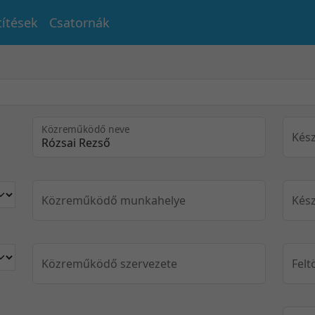
títések
Csatornák
Közreműködő neve
Kész
Közreműködő munkahelye
Kész
Közreműködő szervezete
Felt