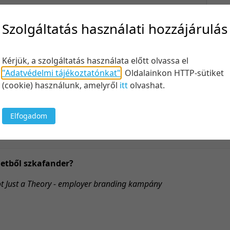
Felt
Szolgáltatás használati hozzájárulás
Kérjük, a szolgáltatás használata előtt olvassa el
Keresés
"Adatvédelmi tájékoztatónkat"
.
Oldalainkon HTTP-sütiket
(cookie) használunk, amelyről
itt
olvashat.
Elfogadom
50 tétel/
5 tétel/o
10 tétel/
letből szkafander?
20 tétel/
t Just a Theory - employer branding kampány
50 tétel/
100 tétel