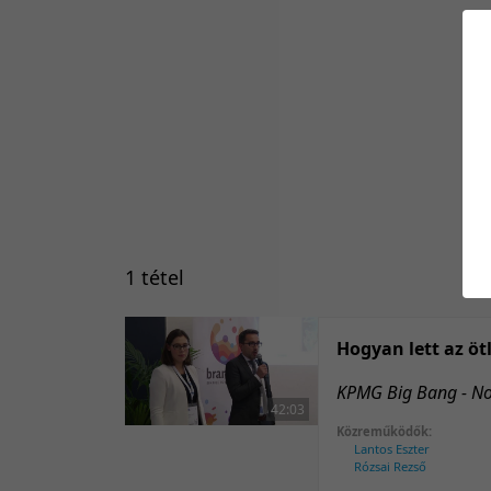
1 tétel
Hogyan lett az öt
KPMG Big Bang - No
42:03
Közreműködők:
Lantos Eszter
Rózsai Rezső