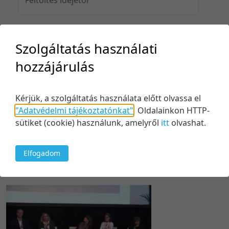
Szolgáltatás használati
Feltöltés idejéig
hozzájárulás
Kérjük, a szolgáltatás használata előtt olvassa el
Keresés
"Adatvédelmi tájékoztatónkat"
.
Oldalainkon HTTP-
sütiket (cookie) használunk, amelyről
itt
olvashat.
Elfogadom
1 tétel
20 tétel/oldal
Feltöltés dátuma szerint
5 tétel/oldal
Relevancia szerint
10 tétel/oldal
Kezdés/felvétel dátuma szerint
20 tétel/oldal
Kezdés/felvétel dátuma szerint