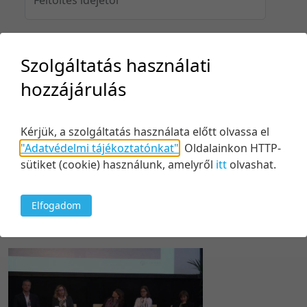
Szolgáltatás használati
Feltöltés idejéig
hozzájárulás
Kérjük, a szolgáltatás használata előtt olvassa el
Keresés
"Adatvédelmi tájékoztatónkat"
.
Oldalainkon HTTP-
sütiket (cookie) használunk, amelyről
itt
olvashat.
Elfogadom
1 tétel
20 tétel/oldal
Kezdés/felvétel dátuma szerint
5 tétel/oldal
Relevancia szerint
10 tétel/oldal
Kezdés/felvétel dátuma szerint
20 tétel/oldal
Kezdés/felvétel dátuma szerint