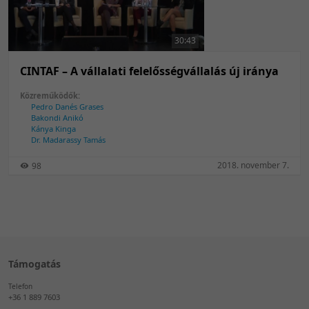
50 tétel/oldal
Feltöltés dátuma szerint
100 tétel/oldal
Feltöltés dátuma szerint
30:43
Utolsó módosítás szerint
Utolsó módosítás szerint
CINTAF – A vállalati felelősségvállalás új iránya
Közreműködők:
Pedro Danés Grases
Bakondi Anikó
Kánya Kinga
Dr. Madarassy Tamás
2018. november 7.
98
Támogatás
Telefon
+36 1 889 7603