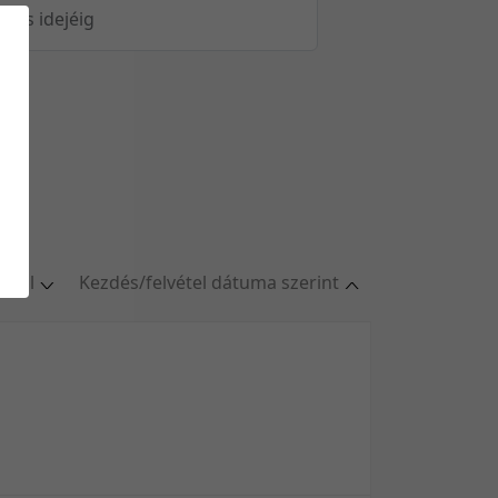
öltés idejéig
oldal
Kezdés/felvétel dátuma szerint
ldal
Relevancia szerint
oldal
Kezdés/felvétel dátuma szerint
oldal
Kezdés/felvétel dátuma szerint
oldal
Feltöltés dátuma szerint
/oldal
Feltöltés dátuma szerint
Utolsó módosítás szerint