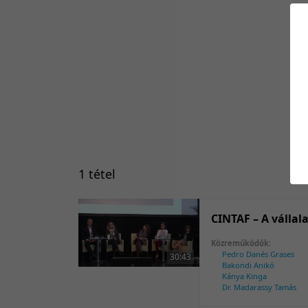
1 tétel
CINTAF – A vállala
Közreműködők:
Pedro Danés Grases
30:43
Bakondi Anikó
Kánya Kinga
Dr. Madarassy Tamás