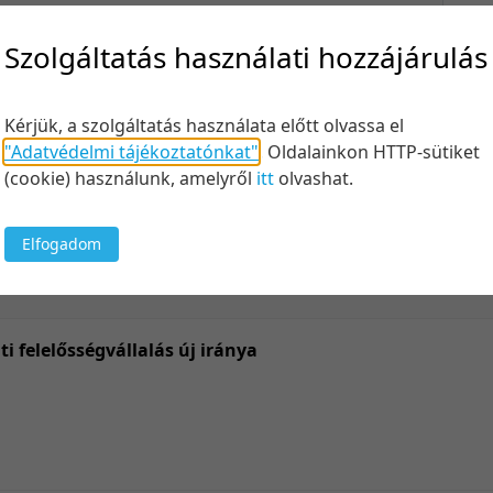
Felt
Szolgáltatás használati hozzájárulás
Kérjük, a szolgáltatás használata előtt olvassa el
Keresés
"Adatvédelmi tájékoztatónkat"
.
Oldalainkon HTTP-sütiket
(cookie) használunk, amelyről
itt
olvashat.
Elfogadom
10 tétel/
5 tétel/o
10 tétel/
ti felelősségvállalás új iránya
20 tétel/
50 tétel/
100 tétel