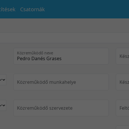
títések
Csatornák
Közreműködő neve
Kész
Közreműködő munkahelye
Kész
Közreműködő szervezete
Felt