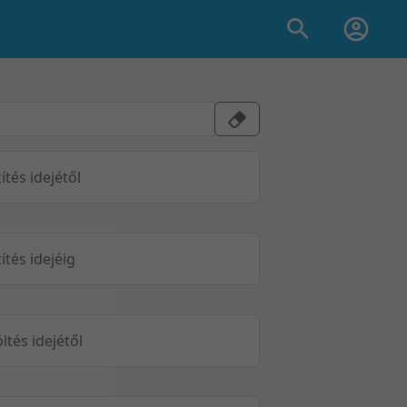
ítés idejétől
ítés idejéig
öltés idejétől