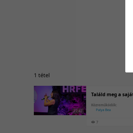
1 tétel
Találd meg a saj
Közreműködők:
Palya Bea
22:42
7