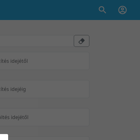
ítés idejétől
ítés idejéig
öltés idejétől