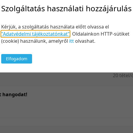
Felt
Szolgáltatás használati hozzájárulás
Kérjük, a szolgáltatás használata előtt olvassa el
"Adatvédelmi tájékoztatónkat"
.
Oldalainkon HTTP-sütiket
Keresés
(cookie) használunk, amelyről
itt
olvashat.
Elfogadom
20 tétel/
5 tétel/o
10 tétel/
át hangodat!
20 tétel/
50 tétel/
100 tétel