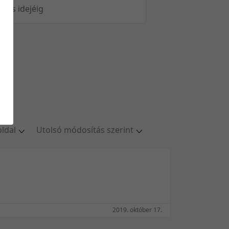
öltés idejéig
oldal
Utolsó módosítás szerint
ldal
Relevancia szerint
oldal
Kezdés/felvétel dátuma szerint
oldal
Kezdés/felvétel dátuma szerint
oldal
Feltöltés dátuma szerint
/oldal
Feltöltés dátuma szerint
2019. október 17.
Utolsó módosítás szerint