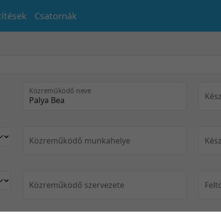
títések
Csatornák
Közreműködő neve
Kész
Közreműködő munkahelye
Kész
Közreműködő szervezete
Felt