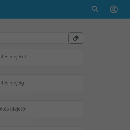
ítés idejétől
ítés idejéig
öltés idejétől