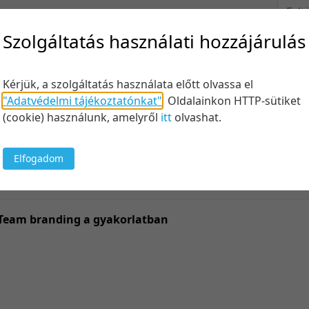
Felt
Szolgáltatás használati hozzájárulás
Kérjük, a szolgáltatás használata előtt olvassa el
Keresés
"Adatvédelmi tájékoztatónkat"
.
Oldalainkon HTTP-sütiket
(cookie) használunk, amelyről
itt
olvashat.
Elfogadom
20 tétel/
5 tétel/o
10 tétel/
Team branding a gyakorlatban
20 tétel/
50 tétel/
100 tétel