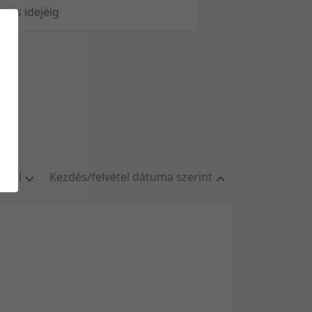
öltés idejéig
oldal
Kezdés/felvétel dátuma szerint
ldal
Relevancia szerint
oldal
Kezdés/felvétel dátuma szerint
oldal
Kezdés/felvétel dátuma szerint
oldal
Feltöltés dátuma szerint
/oldal
Feltöltés dátuma szerint
Utolsó módosítás szerint