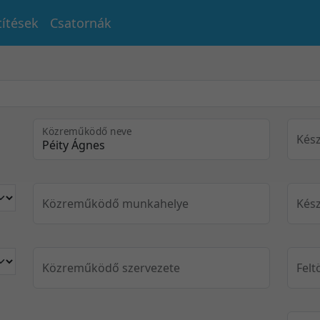
títések
Csatornák
Közreműködő neve
Kész
Közreműködő munkahelye
Kész
Közreműködő szervezete
Felt