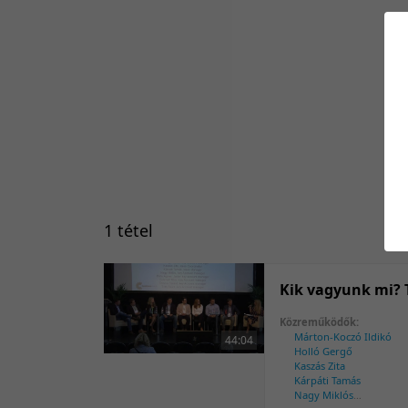
1 tétel
Kik vagyunk mi? 
Közreműködők:
Márton-Koczó Ildikó
44:04
Holló Gergő
Kaszás Zita
Kárpáti Tamás
Nagy Miklós