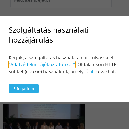
Feltöltés idejéig
Szolgáltatás használati
hozzájárulás
Keresés
Kérjük, a szolgáltatás használata előtt olvassa el
"Adatvédelmi tájékoztatónkat"
.
Oldalainkon HTTP-
sütiket (cookie) használunk, amelyről
itt
olvashat.
Elfogadom
1 tétel
20 tétel/oldal
Utolsó módosítás szerint
5 tétel/oldal
Relevancia szerint
10 tétel/oldal
Kezdés/felvétel dátuma szerint
20 tétel/oldal
Kezdés/felvétel dátuma szerint