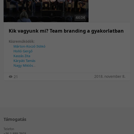
50 tétel/oldal
Feltöltés dátuma szerint
100 tétel/oldal
Feltöltés dátuma szerint
44:04
Utolsó módosítás szerint
Utolsó módosítás szerint
Kik vagyunk mi? Team branding a gyakorlatban
Közreműködők:
Márton-Koczó Ildikó
Holló Gergő
Kaszás Zita
Kárpáti Tamás
Nagy Miklós
Péity Ágnes
Schmidt Tibor
2018. november 8.
21
Temesi Szilárd
Tóth Bálint
Támogatás
Telefon
+36 1 889 7603