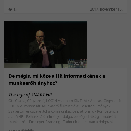
2017. november 15.
15
32:18
De mégis, mi köze a HR informatikának a
munkaerőhiányhoz?
The age of SMART HR
Otti Csaba, Cégvezető, LOGIN Autonom Kft. Fehér András, Cégvezető,
LOGIN Autonom Kft. Munkaerő fluktuációja: - esettanulmányok -
Szakértői rendszerektől a kommunikációs platformig - Kompetencia
alapú HR - Felhasználói élmény = dolgozói elégedettség = motivált
munkaerő + Employer Branding - Tudnunk kell mi van a dolgozók
fejében, ugye nem az a megoldás, hogy mindenki mellé állítunk egy
Közreműködők: