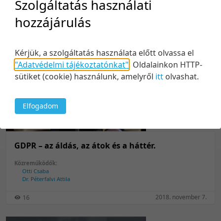
Szolgáltatás használati
Otti Csaba
Fehér András
hozzájárulás
2018. november 7.
5
Kérjük, a szolgáltatás használata előtt olvassa el
"Adatvédelmi tájékoztatónkat"
.
Oldalainkon HTTP-
sütiket (cookie) használunk, amelyről
itt
olvashat.
Elfogadom
33:09
GDPR – az áldás, az átok és a háttér.
Közreműködők:
Otti Csaba
Dr. Péterfalvi Attila
2018. november 7.
16