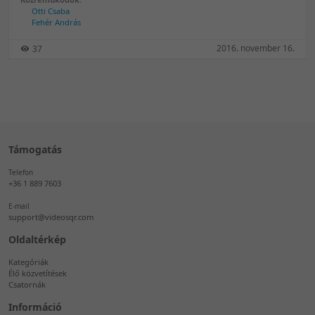
HR-est?
Otti Csaba
Fehér András
2016. november 16.
37
Támogatás
Telefon
+36 1 889 7603
E-mail
support@videosqr.com
Oldaltérkép
Kategóriák
Élő közvetítések
Csatornák
Információ