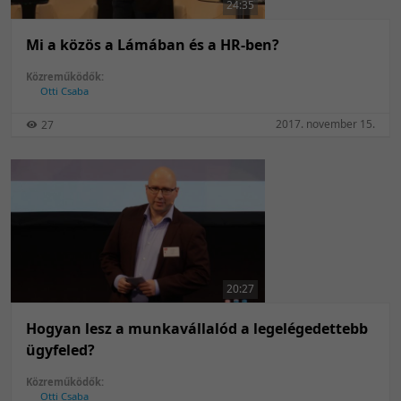
24:35
Mi a közös a Lámában és a HR-ben?
Közreműködők:
Otti Csaba
2017. november 15.
27
20:27
Hogyan lesz a munkavállalód a legelégedettebb
ügyfeled?
Közreműködők:
Otti Csaba