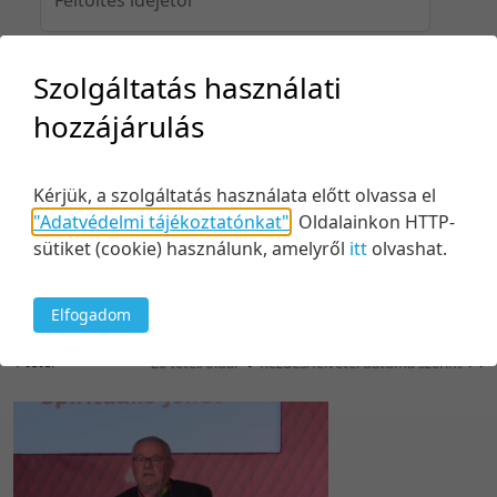
Szolgáltatás használati
Feltöltés idejéig
hozzájárulás
Kérjük, a szolgáltatás használata előtt olvassa el
Keresés
"Adatvédelmi tájékoztatónkat"
.
Oldalainkon HTTP-
sütiket (cookie) használunk, amelyről
itt
olvashat.
Elfogadom
1 tétel
20 tétel/oldal
Kezdés/felvétel dátuma szerint
5 tétel/oldal
Relevancia szerint
10 tétel/oldal
Kezdés/felvétel dátuma szerint
20 tétel/oldal
Kezdés/felvétel dátuma szerint