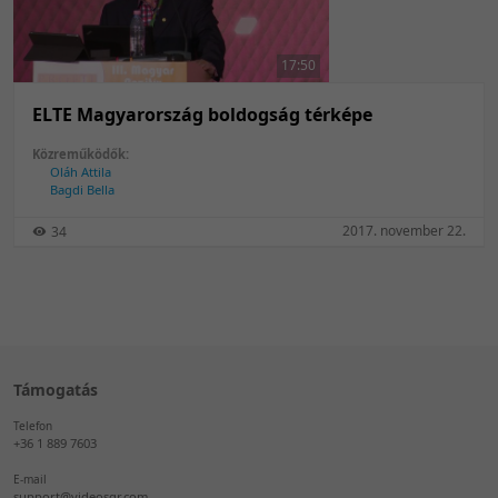
50 tétel/oldal
Feltöltés dátuma szerint
100 tétel/oldal
Feltöltés dátuma szerint
17:50
Utolsó módosítás szerint
Utolsó módosítás szerint
ELTE Magyarország boldogság térképe
Közreműködők:
Oláh Attila
Bagdi Bella
2017. november 22.
34
Támogatás
Telefon
+36 1 889 7603
E-mail
support@videosqr.com