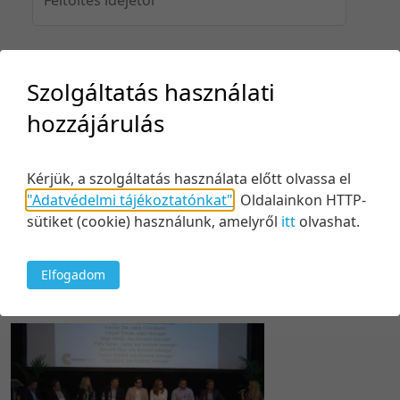
Feltöltés idejéig
Szolgáltatás használati
hozzájárulás
Keresés
Kérjük, a szolgáltatás használata előtt olvassa el
"Adatvédelmi tájékoztatónkat"
.
Oldalainkon HTTP-
sütiket (cookie) használunk, amelyről
itt
olvashat.
Elfogadom
1 tétel
20 tétel/oldal
Feltöltés dátuma szerint
5 tétel/oldal
Relevancia szerint
10 tétel/oldal
Kezdés/felvétel dátuma szerint
20 tétel/oldal
Kezdés/felvétel dátuma szerint