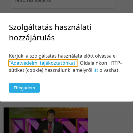
Szolgáltatás használati
Feltöltés idejéig
hozzájárulás
Kérjük, a szolgáltatás használata előtt olvassa el
Keresés
"Adatvédelmi tájékoztatónkat"
.
Oldalainkon HTTP-
sütiket (cookie) használunk, amelyről
itt
olvashat.
Elfogadom
1 tétel
5 tétel/oldal
Relevancia szerint
5 tétel/oldal
Relevancia szerint
10 tétel/oldal
Kezdés/felvétel dátuma szerint
20 tétel/oldal
Kezdés/felvétel dátuma szerint