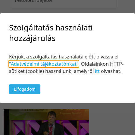
Szolgáltatás használati
Feltöltés idejéig
hozzájárulás
Kérjük, a szolgáltatás használata előtt olvassa el
Keresés
"Adatvédelmi tájékoztatónkat"
.
Oldalainkon HTTP-
sütiket (cookie) használunk, amelyről
itt
olvashat.
Elfogadom
1 tétel
20 tétel/oldal
Relevancia szerint
5 tétel/oldal
Relevancia szerint
10 tétel/oldal
Kezdés/felvétel dátuma szerint
20 tétel/oldal
Kezdés/felvétel dátuma szerint