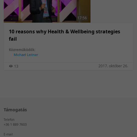
50 tétel/oldal
Feltöltés dátuma szerint
100 tétel/oldal
Feltöltés dátuma szerint
17:56
Utolsó módosítás szerint
Utolsó módosítás szerint
10 reasons why Health & Wellbeing strategies
fail
Közreműködők:
Michael Leitner
2017. október 26.
13
Támogatás
Telefon
+36 1 889 7603
E-mail