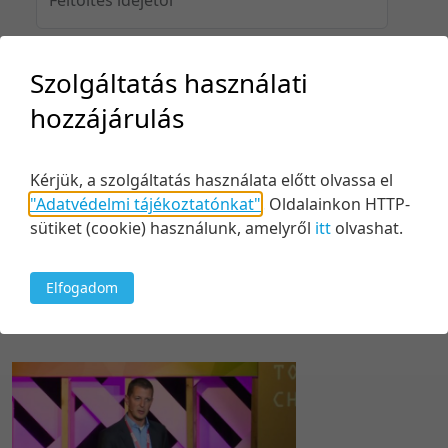
Szolgáltatás használati
Feltöltés idejéig
hozzájárulás
Kérjük, a szolgáltatás használata előtt olvassa el
Keresés
"Adatvédelmi tájékoztatónkat"
.
Oldalainkon HTTP-
sütiket (cookie) használunk, amelyről
itt
olvashat.
Elfogadom
1 tétel
20 tétel/oldal
Feltöltés dátuma szerint
5 tétel/oldal
Relevancia szerint
10 tétel/oldal
Kezdés/felvétel dátuma szerint
20 tétel/oldal
Kezdés/felvétel dátuma szerint