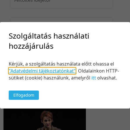
Feltöltés idejéig
Szolgáltatás használati
hozzájárulás
Keresés
Kérjük, a szolgáltatás használata előtt olvassa el
"Adatvédelmi tájékoztatónkat"
.
Oldalainkon HTTP-
sütiket (cookie) használunk, amelyről
itt
olvashat.
1 tétel
20 tétel/oldal
Kezdés/felvétel dátuma szerint
Elfogadom
5 tétel/oldal
Relevancia szerint
10 tétel/oldal
Kezdés/felvétel dátuma szerint
20 tétel/oldal
Kezdés/felvétel dátuma szerint