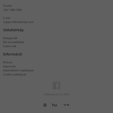
Telefon
+36 1 889 7603
E-mail
support@videosqr.com
Oldaltérkép
Kategóriák
Élő közvetítések
Csatornák
Információ
Rólunk
Kapcsolat
Adatvédelmi szabályzat
Cookie szabályzat
Videosquare © 2026