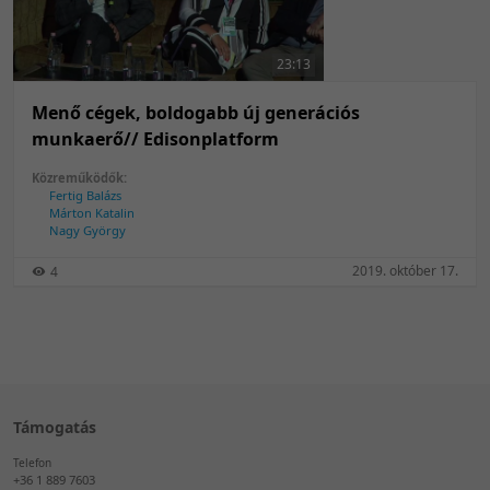
50 tétel/oldal
Feltöltés dátuma szerint
100 tétel/oldal
Feltöltés dátuma szerint
23:13
Utolsó módosítás szerint
Utolsó módosítás szerint
Menő cégek, boldogabb új generációs
munkaerő// Edisonplatform
Közreműködők:
Fertig Balázs
Márton Katalin
Nagy György
2019. október 17.
4
Támogatás
Telefon
+36 1 889 7603