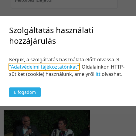
Feltöltés idejéig
Szolgáltatás használati
hozzájárulás
Keresés
Kérjük, a szolgáltatás használata előtt olvassa el
"Adatvédelmi tájékoztatónkat"
.
Oldalainkon HTTP-
sütiket (cookie) használunk, amelyről
itt
olvashat.
Elfogadom
1 tétel
20 tétel/oldal
Feltöltés dátuma szerint
5 tétel/oldal
Relevancia szerint
10 tétel/oldal
Kezdés/felvétel dátuma szerint
20 tétel/oldal
Kezdés/felvétel dátuma szerint