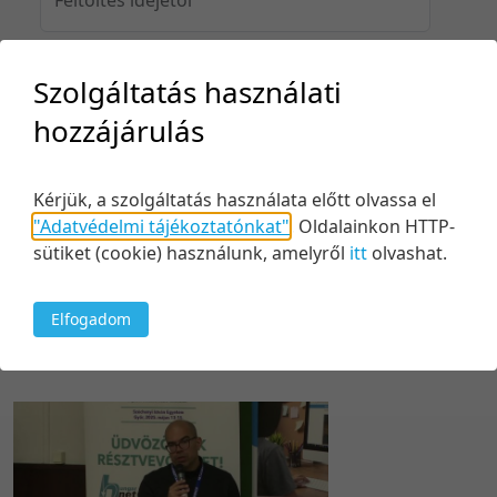
Szolgáltatás használati
Feltöltés idejéig
hozzájárulás
Kérjük, a szolgáltatás használata előtt olvassa el
Keresés
"Adatvédelmi tájékoztatónkat"
.
Oldalainkon HTTP-
sütiket (cookie) használunk, amelyről
itt
olvashat.
Elfogadom
1 tétel
20 tétel/oldal
Relevancia szerint
5 tétel/oldal
Relevancia szerint
10 tétel/oldal
Kezdés/felvétel dátuma szerint
20 tétel/oldal
Kezdés/felvétel dátuma szerint