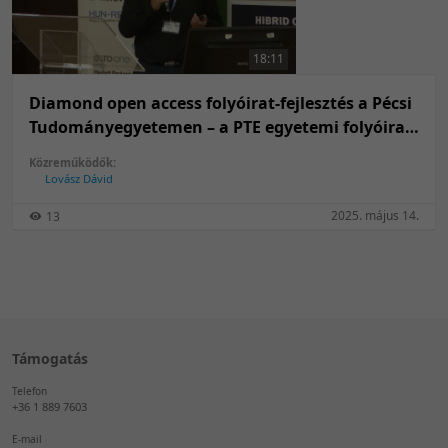
50 tétel/oldal
Feltöltés dátuma szerint
100 tétel/oldal
Feltöltés dátuma szerint
18:11
Utolsó módosítás szerint
Utolsó módosítás szerint
Diamond open access folyóirat-fejlesztés a Pécsi
Tudományegyetemen – a PTE egyetemi folyóirat-
támogatási pályázat első két évének
Közreműködők:
tapasztalatai
Lovász Dávid
2025. május 14.
13
Támogatás
Telefon
+36 1 889 7603
E-mail