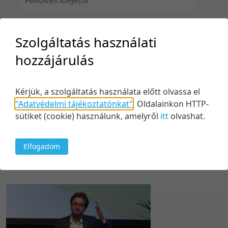
Szolgáltatás használati
Feltöltés idejéig
hozzájárulás
Kérjük, a szolgáltatás használata előtt olvassa el
Keresés
"Adatvédelmi tájékoztatónkat"
.
Oldalainkon HTTP-
sütiket (cookie) használunk, amelyről
itt
olvashat.
Elfogadom
1 tétel
20 tétel/oldal
Kezdés/felvétel dátuma szerint
5 tétel/oldal
Relevancia szerint
10 tétel/oldal
Kezdés/felvétel dátuma szerint
20 tétel/oldal
Kezdés/felvétel dátuma szerint