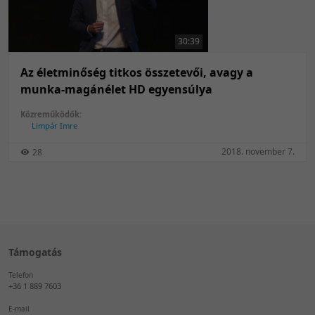
50 tétel/oldal
Feltöltés dátuma szerint
100 tétel/oldal
Feltöltés dátuma szerint
30:39
Utolsó módosítás szerint
Utolsó módosítás szerint
Az életminőség titkos összetevői, avagy a
munka-magánélet HD egyensúlya
Közreműködők:
Limpár Imre
2018. november 7.
28
Támogatás
Telefon
+36 1 889 7603
E-mail