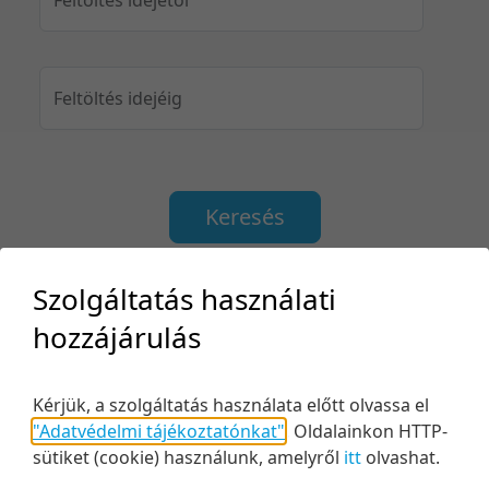
Feltöltés idejéig
Keresés
Szolgáltatás használati
hozzájárulás
2 tétel
20 tétel/oldal
Kezdés/felvétel dátuma szerint
5 tétel/oldal
Relevancia szerint
Kérjük, a szolgáltatás használata előtt olvassa el
10 tétel/oldal
Kezdés/felvétel dátuma szerint
"Adatvédelmi tájékoztatónkat"
.
Oldalainkon HTTP-
sütiket (cookie) használunk, amelyről
itt
olvashat.
20 tétel/oldal
Kezdés/felvétel dátuma szerint