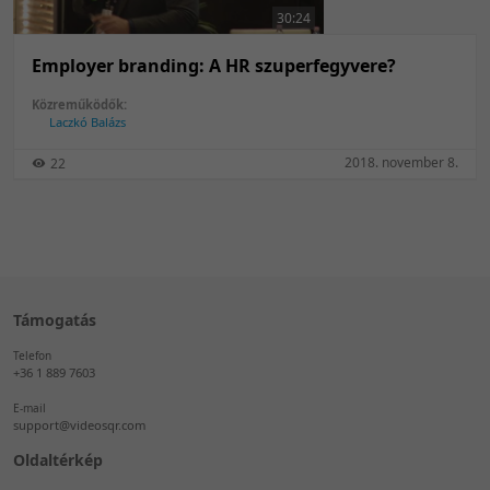
30:24
Employer branding: A HR szuperfegyvere?
Közreműködők:
Laczkó Balázs
2018. november 8.
22
Támogatás
Telefon
+36 1 889 7603
E-mail
support@videosqr.com
Oldaltérkép