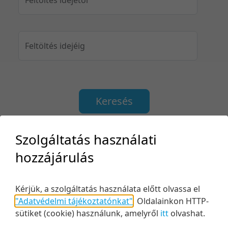
Feltöltés idejéig
Keresés
Szolgáltatás használati
hozzájárulás
2 tétel
20 tétel/oldal
Utolsó módosítás szerint
5 tétel/oldal
Relevancia szerint
Kérjük, a szolgáltatás használata előtt olvassa el
10 tétel/oldal
Kezdés/felvétel dátuma szerint
"Adatvédelmi tájékoztatónkat"
.
Oldalainkon HTTP-
sütiket (cookie) használunk, amelyről
itt
olvashat.
20 tétel/oldal
Kezdés/felvétel dátuma szerint