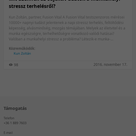
stressz terhelésről?
Kun Zoltán, partner, Fusion Vital A Fusion Vital testszenzoros mérései
10000+ napnyi tudást jelentenek a napi stressz terhelés, feltöltődési
képesség, alvásminőség, mozgás témájában. Melyek az életvitel és a
munka egészségre, terhelhetőségre vonatkozó valódi hatásai?
Valóban a munkahelyi stressz a probléma? Létezik-e munka-
magánélet egyensúly? Esettanulmányok a testi-lelki egyensúly, a
Közreműködők:
kiégés megelőzése témájában. Klasszikus senior menedzser
Kun Zoltán
munkakörből váltottam évekkel ezelőtt az egyéni és szervezeti
fejlesztés egy teljesen új területére és 2011-ben 2 db testszenzor
2016. november 17.
98
készülékkel alapítottam a Fusion Vitalt, amely az egészségfejlesztés
innovatív, önismeretet leginkább támogató formája. Mára már több,
mint 50 készülékkel dolgozunk, többezer fős munkatársi, vezetői,
sportolói kört segítettünk hozzá az egészség és fenntartható
teljesítmény saját élményéhez itthon és külföldön. Szervezte: Vienna
Life Biztosító Zrt.
Támogatás
Telefon
+36 1 889 7603
E-mail