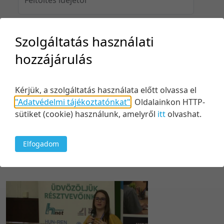
Szolgáltatás használati
Feltöltés idejéig
hozzájárulás
Kérjük, a szolgáltatás használata előtt olvassa el
Keresés
"Adatvédelmi tájékoztatónkat"
.
Oldalainkon HTTP-
sütiket (cookie) használunk, amelyről
itt
olvashat.
Elfogadom
1 tétel
100 tétel/oldal
Relevancia szerint
5 tétel/oldal
Relevancia szerint
10 tétel/oldal
Kezdés/felvétel dátuma szerint
20 tétel/oldal
Kezdés/felvétel dátuma szerint