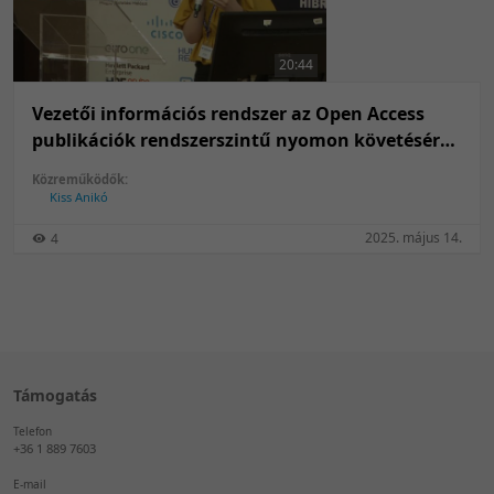
50 tétel/oldal
Feltöltés dátuma szerint
100 tétel/oldal
Feltöltés dátuma szerint
20:44
Utolsó módosítás szerint
Utolsó módosítás szerint
Vezetői információs rendszer az Open Access
publikációk rendszerszintű nyomon követésére
a Debreceni Egyetemen
Közreműködők:
Kiss Anikó
2025. május 14.
4
Támogatás
Telefon
+36 1 889 7603
E-mail