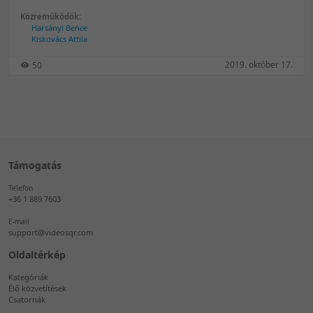
Közreműködők:
Harsányi Bence
Kiskovács Attila
2019. október 17.
50
Támogatás
Telefon
+36 1 889 7603
E-mail
support@videosqr.com
Oldaltérkép
Kategóriák
Élő közvetítések
Csatornák