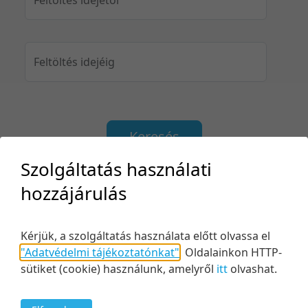
Feltöltés idejéig
Keresés
Szolgáltatás használati
hozzájárulás
2 tétel
20 tétel/oldal
Relevancia szerint
Kérjük, a szolgáltatás használata előtt olvassa el
5 tétel/oldal
Relevancia szerint
"Adatvédelmi tájékoztatónkat"
.
Oldalainkon HTTP-
10 tétel/oldal
Kezdés/felvétel dátuma szerint
sütiket (cookie) használunk, amelyről
itt
olvashat.
20 tétel/oldal
Kezdés/felvétel dátuma szerint