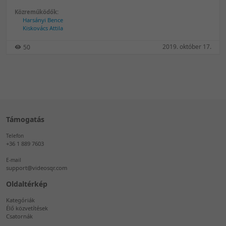
Közreműködők:
Harsányi Bence
Kiskovács Attila
2019. október 17.
50
Támogatás
Telefon
+36 1 889 7603
E-mail
support@videosqr.com
Oldaltérkép
Kategóriák
Élő közvetítések
Csatornák