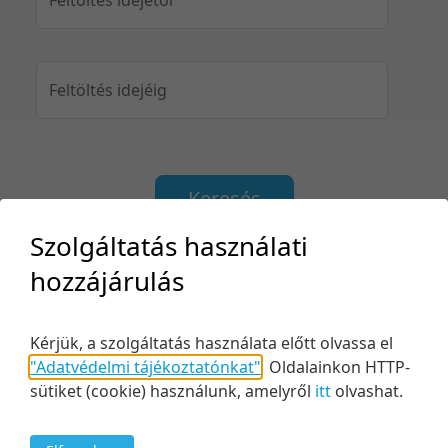
Feltöltés idejéig
Keresés
Szolgáltatás használati
hozzájárulás
2 tétel
10 tétel/oldal
Relevancia szerint
Kérjük, a szolgáltatás használata előtt olvassa el
5 tétel/oldal
Relevancia szerint
"Adatvédelmi tájékoztatónkat"
.
Oldalainkon HTTP-
10 tétel/oldal
Kezdés/felvétel dátuma szerint
sütiket (cookie) használunk, amelyről
itt
olvashat.
20 tétel/oldal
Kezdés/felvétel dátuma szerint