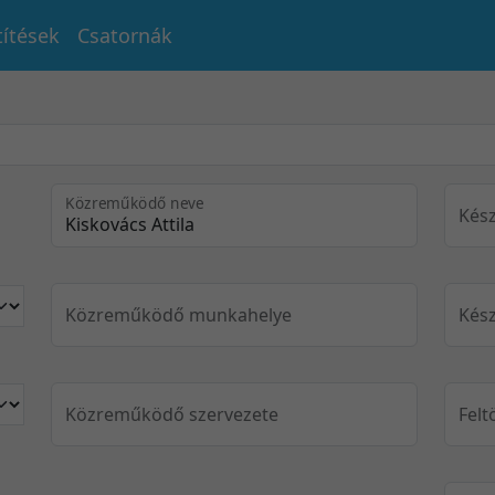
títések
Csatornák
Közreműködő neve
Kész
Közreműködő munkahelye
Kész
Közreműködő szervezete
Felt