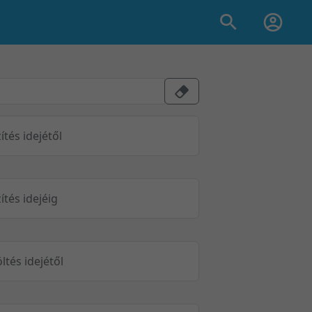
ítés idejétől
ítés idejéig
öltés idejétől