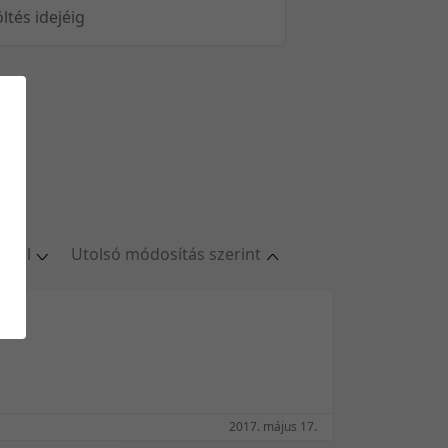
öltés idejéig
oldal
Utolsó módosítás szerint
al
Relevancia szerint
ldal
Kezdés/felvétel dátuma szerint
ldal
Kezdés/felvétel dátuma szerint
ldal
Feltöltés dátuma szerint
oldal
Feltöltés dátuma szerint
2017. május 17.
Utolsó módosítás szerint