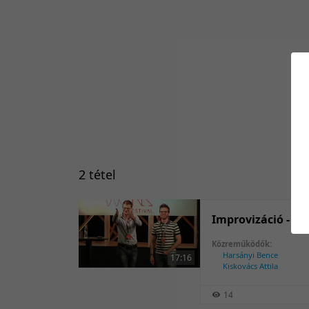
2 tétel
Improvizáció - a 
Közreműködők:
Harsányi Bence
17:16
Kiskovács Attila
14