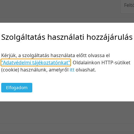
Felt
Szolgáltatás használati hozzájárulás
Keresés
Kérjük, a szolgáltatás használata előtt olvassa el
"Adatvédelmi tájékoztatónkat"
.
Oldalainkon HTTP-sütiket
(cookie) használunk, amelyről
itt
olvashat.
100 tétel/
5 tétel/old
Elfogadom
10 tétel/o
jövőtálló képesség
20 tétel/o
50 tétel/o
100 tétel/