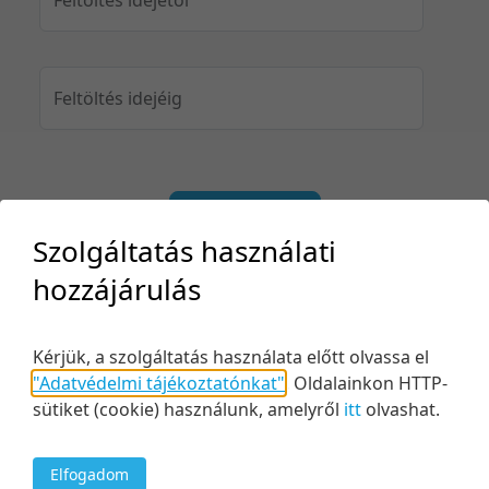
Feltöltés idejéig
Keresés
Szolgáltatás használati
hozzájárulás
Kérjük, a szolgáltatás használata előtt olvassa el
2 tétel
10 tétel/oldal
Feltöltés dátuma szerint
"Adatvédelmi tájékoztatónkat"
.
Oldalainkon HTTP-
5 tétel/oldal
Relevancia szerint
sütiket (cookie) használunk, amelyről
itt
olvashat.
10 tétel/oldal
Kezdés/felvétel dátuma szerint
20 tétel/oldal
Kezdés/felvétel dátuma szerint
Elfogadom