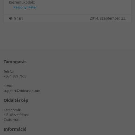
Közreműködők:
Kászonyi Péter
2014. szeptember 23.
5 161
Támogatás
Telefon
+36 1 889 7603
E-mail
support@videosqr.com
Oldaltérkép
Kategóriák
Élő közvetítések
Csatornák
Információ