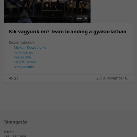
50 tétel/oldal
Feltöltés dátuma szerint
100 tétel/oldal
Feltöltés dátuma szerint
44:04
Utolsó módosítás szerint
Utolsó módosítás szerint
Kik vagyunk mi? Team branding a gyakorlatban
Közreműködők:
Márton-Koczó Ildikó
Holló Gergő
Kaszás Zita
Kárpáti Tamás
Nagy Miklós
Péity Ágnes
Schmidt Tibor
2018. november 8.
21
Temesi Szilárd
Tóth Bálint
Támogatás
Telefon
+36 1 889 7603