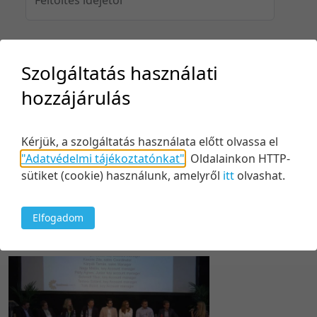
Feltöltés idejéig
Szolgáltatás használati
hozzájárulás
Keresés
Kérjük, a szolgáltatás használata előtt olvassa el
"Adatvédelmi tájékoztatónkat"
.
Oldalainkon HTTP-
sütiket (cookie) használunk, amelyről
itt
olvashat.
Elfogadom
1 tétel
10 tétel/oldal
Kezdés/felvétel dátuma szerint
5 tétel/oldal
Relevancia szerint
10 tétel/oldal
Kezdés/felvétel dátuma szerint
20 tétel/oldal
Kezdés/felvétel dátuma szerint