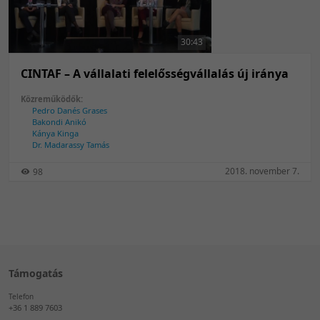
50 tétel/oldal
Feltöltés dátuma szerint
100 tétel/oldal
Feltöltés dátuma szerint
30:43
Utolsó módosítás szerint
Utolsó módosítás szerint
CINTAF – A vállalati felelősségvállalás új iránya
Közreműködők:
Pedro Danés Grases
Bakondi Anikó
Kánya Kinga
Dr. Madarassy Tamás
2018. november 7.
98
Támogatás
Telefon
+36 1 889 7603