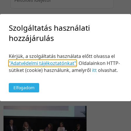
Szolgáltatás használati
Feltöltés idejéig
hozzájárulás
Kérjük, a szolgáltatás használata előtt olvassa el
Keresés
"Adatvédelmi tájékoztatónkat"
.
Oldalainkon HTTP-
sütiket (cookie) használunk, amelyről
itt
olvashat.
Elfogadom
1 tétel
20 tétel/oldal
Utolsó módosítás szerint
5 tétel/oldal
Relevancia szerint
10 tétel/oldal
Kezdés/felvétel dátuma szerint
20 tétel/oldal
Kezdés/felvétel dátuma szerint