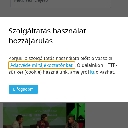
Feltöltés idejéig
Szolgáltatás használati
hozzájárulás
Keresés
Kérjük, a szolgáltatás használata előtt olvassa el
"Adatvédelmi tájékoztatónkat"
.
Oldalainkon HTTP-
sütiket (cookie) használunk, amelyről
itt
olvashat.
Elfogadom
1 tétel
5 tétel/oldal
Feltöltés dátuma szerint
5 tétel/oldal
Relevancia szerint
10 tétel/oldal
Kezdés/felvétel dátuma szerint
20 tétel/oldal
Kezdés/felvétel dátuma szerint