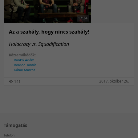
50 tétel/oldal
Feltöltés dátuma szerint
100 tétel/oldal
Feltöltés dátuma szerint
17:34
Utolsó módosítás szerint
Utolsó módosítás szerint
Az a szabály, hogy nincs szabály!
Holacracy vs. Squadification
Közreműködők:
Bankó Ádám
Boldog Tamás
Kánai András
2017. október 26.
141
Támogatás
Telefon