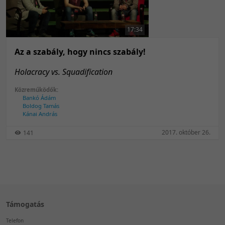
50 tétel/oldal
Feltöltés dátuma szerint
100 tétel/oldal
Feltöltés dátuma szerint
17:34
Utolsó módosítás szerint
Utolsó módosítás szerint
Az a szabály, hogy nincs szabály!
Holacracy vs. Squadification
Közreműködők:
Bankó Ádám
Boldog Tamás
Kánai András
2017. október 26.
141
Támogatás
Telefon