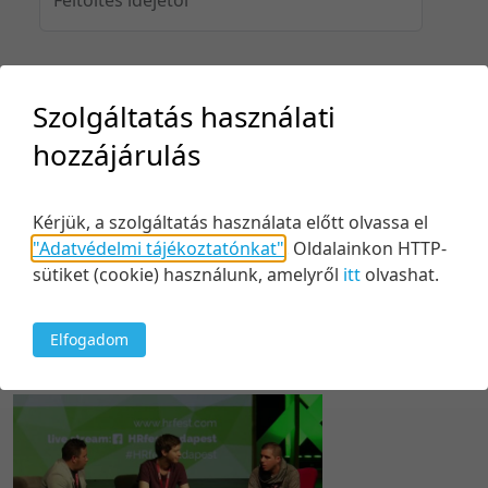
Feltöltés idejéig
Szolgáltatás használati
hozzájárulás
Keresés
Kérjük, a szolgáltatás használata előtt olvassa el
"Adatvédelmi tájékoztatónkat"
.
Oldalainkon HTTP-
sütiket (cookie) használunk, amelyről
itt
olvashat.
Elfogadom
1 tétel
100 tétel/oldal
Relevancia szerint
5 tétel/oldal
Relevancia szerint
10 tétel/oldal
Kezdés/felvétel dátuma szerint
20 tétel/oldal
Kezdés/felvétel dátuma szerint