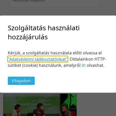
Feltöltés idejéig
Szolgáltatás használati
hozzájárulás
Keresés
Kérjük, a szolgáltatás használata előtt olvassa el
"Adatvédelmi tájékoztatónkat"
.
Oldalainkon HTTP-
sütiket (cookie) használunk, amelyről
itt
olvashat.
Elfogadom
1 tétel
50 tétel/oldal
Kezdés/felvétel dátuma szerint
5 tétel/oldal
Relevancia szerint
10 tétel/oldal
Kezdés/felvétel dátuma szerint
20 tétel/oldal
Kezdés/felvétel dátuma szerint