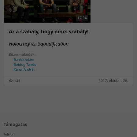
50 tétel/oldal
Feltöltés dátuma szerint
100 tétel/oldal
Feltöltés dátuma szerint
17:34
Utolsó módosítás szerint
Utolsó módosítás szerint
Az a szabály, hogy nincs szabály!
Holacracy vs. Squadification
Közreműködők:
Bankó Ádám
Boldog Tamás
Kánai András
2017. október 26.
141
Támogatás
Telefon