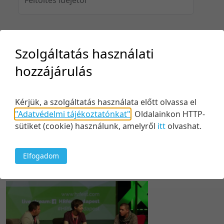
Feltöltés idejéig
Szolgáltatás használati
hozzájárulás
Keresés
Kérjük, a szolgáltatás használata előtt olvassa el
"Adatvédelmi tájékoztatónkat"
.
Oldalainkon HTTP-
sütiket (cookie) használunk, amelyről
itt
olvashat.
Elfogadom
1 tétel
100 tétel/oldal
Kezdés/felvétel dátuma szerint
5 tétel/oldal
Relevancia szerint
10 tétel/oldal
Kezdés/felvétel dátuma szerint
20 tétel/oldal
Kezdés/felvétel dátuma szerint