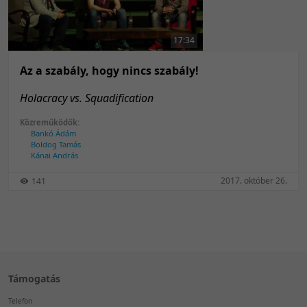
50 tétel/oldal
Feltöltés dátuma szerint
100 tétel/oldal
Feltöltés dátuma szerint
17:34
Utolsó módosítás szerint
Utolsó módosítás szerint
Az a szabály, hogy nincs szabály!
Holacracy vs. Squadification
Közreműködők:
Bankó Ádám
Boldog Tamás
Kánai András
2017. október 26.
141
Támogatás
Telefon