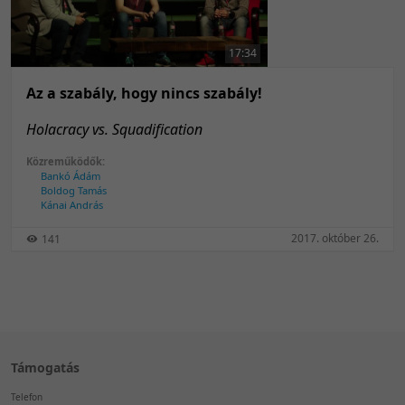
50 tétel/oldal
Feltöltés dátuma szerint
100 tétel/oldal
Feltöltés dátuma szerint
17:34
Utolsó módosítás szerint
Utolsó módosítás szerint
Az a szabály, hogy nincs szabály!
Holacracy vs. Squadification
Közreműködők:
Bankó Ádám
Boldog Tamás
Kánai András
2017. október 26.
141
Támogatás
Telefon