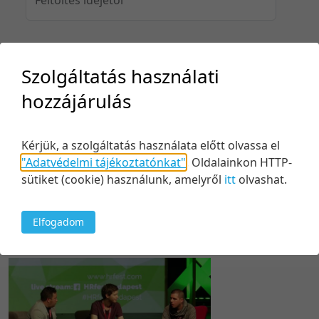
Feltöltés idejéig
Szolgáltatás használati
hozzájárulás
Keresés
Kérjük, a szolgáltatás használata előtt olvassa el
"Adatvédelmi tájékoztatónkat"
.
Oldalainkon HTTP-
sütiket (cookie) használunk, amelyről
itt
olvashat.
Elfogadom
1 tétel
50 tétel/oldal
Utolsó módosítás szerint
5 tétel/oldal
Relevancia szerint
10 tétel/oldal
Kezdés/felvétel dátuma szerint
20 tétel/oldal
Kezdés/felvétel dátuma szerint