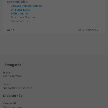
Közreműködők:
Zdravka Demeter Dubalo
Dr. Bauer Dávid
Svébis András
Dr. Alzbeta Gracova
Bacsa György
Vladimira Senčar Perkov
Ratatics Péter
2017. október 26.
11
Jon Ingham
Támogatás
Telefon
+36 1 889 7603
E-mail
support@videosqr.com
Oldaltérkép
Kategóriák
Élő közvetítések