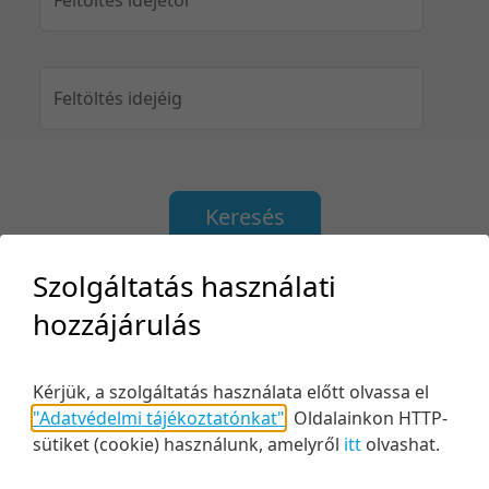
Feltöltés idejéig
Keresés
Szolgáltatás használati
hozzájárulás
2 tétel
20 tétel/oldal
Feltöltés dátuma szerint
Kérjük, a szolgáltatás használata előtt olvassa el
5 tétel/oldal
Relevancia szerint
"Adatvédelmi tájékoztatónkat"
.
Oldalainkon HTTP-
10 tétel/oldal
Kezdés/felvétel dátuma szerint
sütiket (cookie) használunk, amelyről
itt
olvashat.
20 tétel/oldal
Kezdés/felvétel dátuma szerint